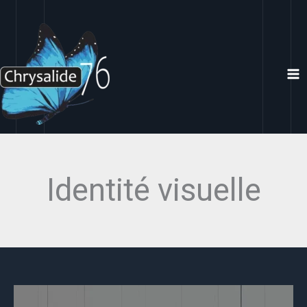
Aller
au
contenu
Identité visuelle
Création