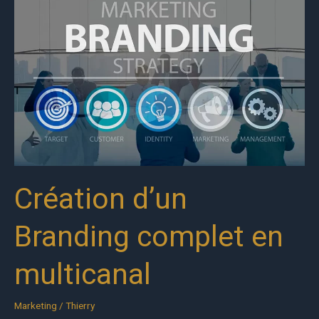
d’un
Branding
complet
en
multicanal
Création d’un
Branding complet en
multicanal
Marketing
/
Thierry